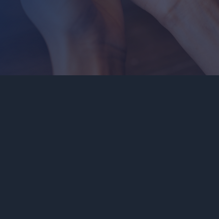
Standard Operation Procedure (SOP)
Compliance Check
Data Extraction (with Gen BI)
Document Comparison (with Content Analysis)